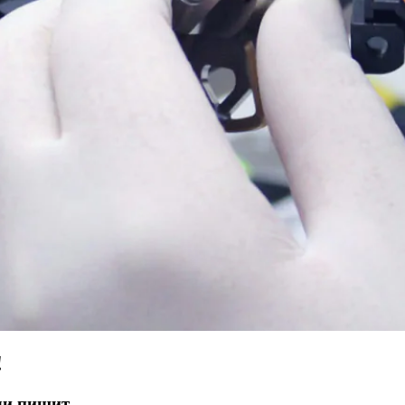
!
ли пищит.