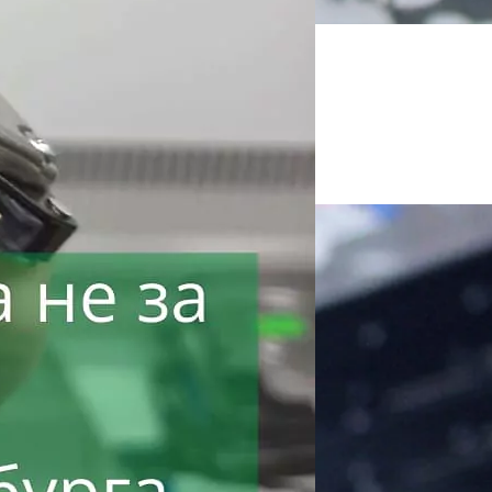
!
ли пищит.