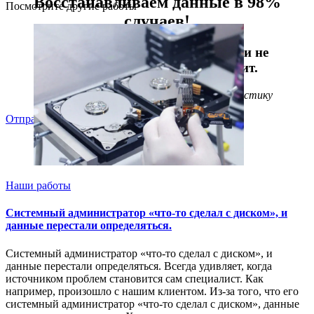
Восстанавливаем данные в 98%
Посмотрите другие работы
случаев!
Даже, если носитель информации не
определяется, стучит или пищит.
Отправьте заявку на
бесплатную
диагностику
Отправить
Наши работы
Системный администратор «что-то сделал с диском», и
данные перестали определяться.
Системный администратор «что-то сделал с диском», и
данные перестали определяться. Всегда удивляет, когда
источником проблем становится сам специалист. Как
например, произошло с нашим клиентом. Из-за того, что его
системный администратор «что-то сделал с диском», данные