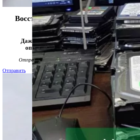
Восстанавливаем данные в 98%
случаев!
Даже, если носитель информации не
определяется, стучит или пищит.
Отправьте заявку на
бесплатную
диагностику
Отправить