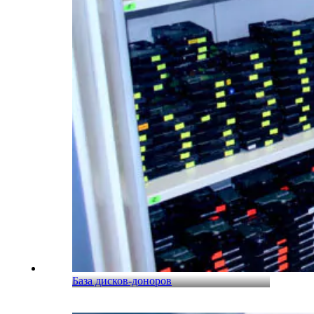
База дисков-доноров