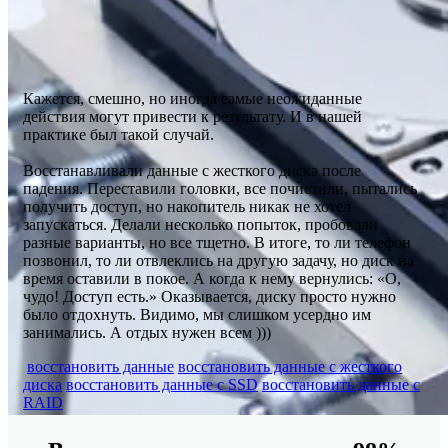
Кажется, смешно, но иногда самые неожиданные
действия могут привести к результату. И в нашей
практике был такой случай.
Восстанавливали данные с жесткого диска после
падения. Переставили головки, все почистили, пытались
получить доступ, но накопитель никак не хотел
запускаться. Делали несколько попыток, пробовали
разные варианты, но все тщетно. В итоге, то ли телефон
позвонил, то ли отвлеклись на другую задачу, но диск на
время оставили в покое. А когда к нему вернулись: «О,
чудо! Доступ есть.» Оказывается, диску просто нужно
было отдохнуть. Видимо, мы слишком усердно им
занимались. А отдых нужен всем )))
восстановить данные
восстановить данные с жесткого
диска
восстановить данные с SSD
восстановить данные c
RAID