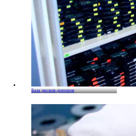
База дисков-доноров